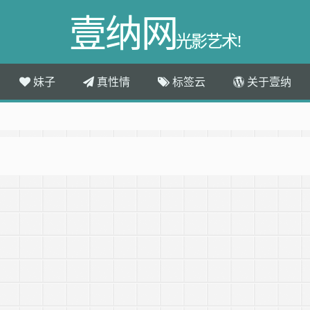
壹纳网
光影艺术!
妹子
真性情
标签云
关于壹纳