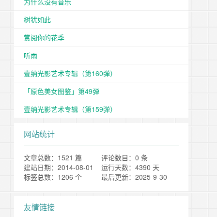
为什么没有音乐
树犹如此
赏阅你的花季
听雨
壹纳光影艺术专辑（第160弹）
「原色美女图鉴」第49弹
壹纳光影艺术专辑（第159弹）
网站统计
文章总数：1521 篇
评论数目：0 条
建站日期：2014-08-01
运行天数：4390 天
标签总数：1206 个
最后更新：2025-9-30
友情链接