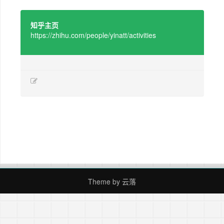
知乎主页
https://zhihu.com/people/yinatt/activities
Theme by
云落