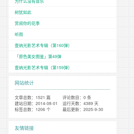
为什么没有音乐
树犹如此
赏阅你的花季
听雨
壹纳光影艺术专辑（第160弹）
「原色美女图鉴」第49弹
壹纳光影艺术专辑（第159弹）
网站统计
文章总数：1521 篇
评论数目：0 条
建站日期：2014-08-01
运行天数：4389 天
标签总数：1206 个
最后更新：2025-9-30
友情链接