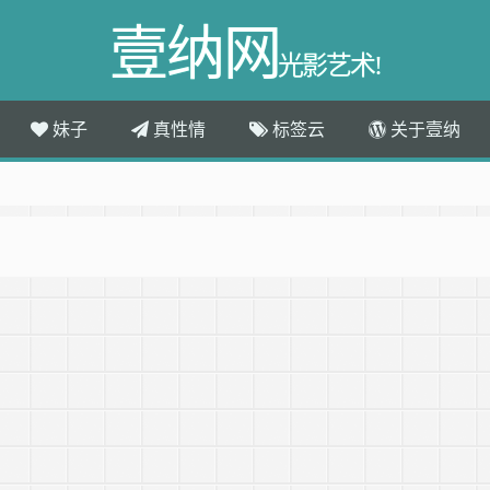
壹纳网
光影艺术!
妹子
真性情
标签云
关于壹纳