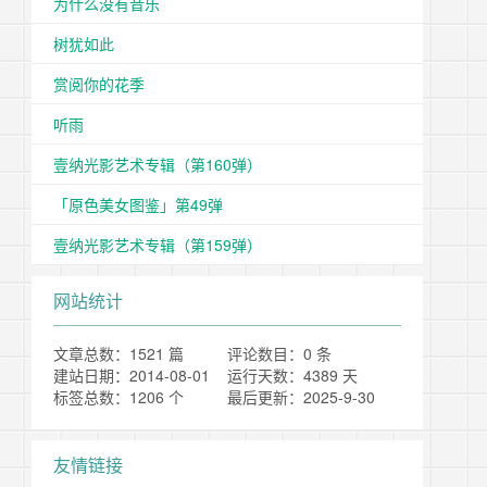
为什么没有音乐
树犹如此
赏阅你的花季
听雨
壹纳光影艺术专辑（第160弹）
「原色美女图鉴」第49弹
壹纳光影艺术专辑（第159弹）
网站统计
文章总数：1521 篇
评论数目：0 条
建站日期：2014-08-01
运行天数：4389 天
标签总数：1206 个
最后更新：2025-9-30
友情链接