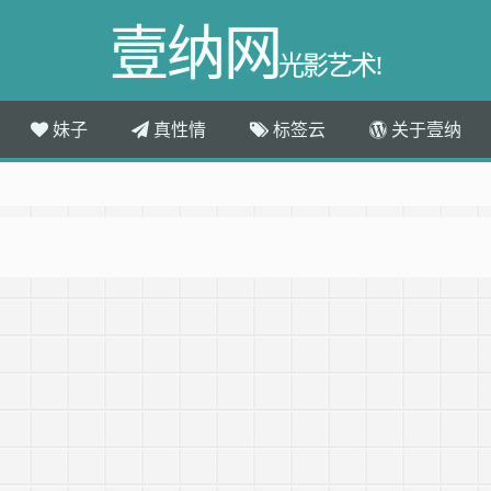
壹纳网
光影艺术!
妹子
真性情
标签云
关于壹纳