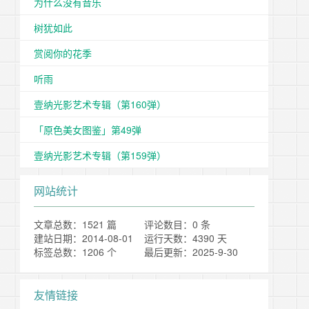
为什么没有音乐
树犹如此
赏阅你的花季
听雨
壹纳光影艺术专辑（第160弹）
「原色美女图鉴」第49弹
壹纳光影艺术专辑（第159弹）
网站统计
文章总数：1521 篇
评论数目：0 条
建站日期：2014-08-01
运行天数：4390 天
标签总数：1206 个
最后更新：2025-9-30
友情链接