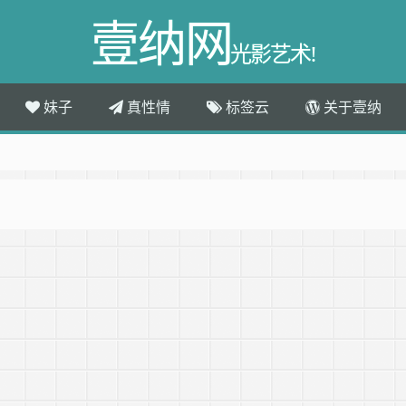
壹纳网
光影艺术!
妹子
真性情
标签云
关于壹纳