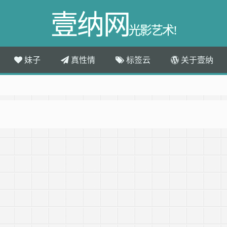
壹纳网
光影艺术!
妹子
真性情
标签云
关于壹纳