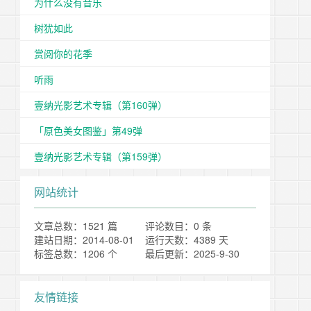
为什么没有音乐
树犹如此
赏阅你的花季
听雨
壹纳光影艺术专辑（第160弹）
「原色美女图鉴」第49弹
壹纳光影艺术专辑（第159弹）
网站统计
文章总数：1521 篇
评论数目：0 条
建站日期：2014-08-01
运行天数：4389 天
标签总数：1206 个
最后更新：2025-9-30
友情链接