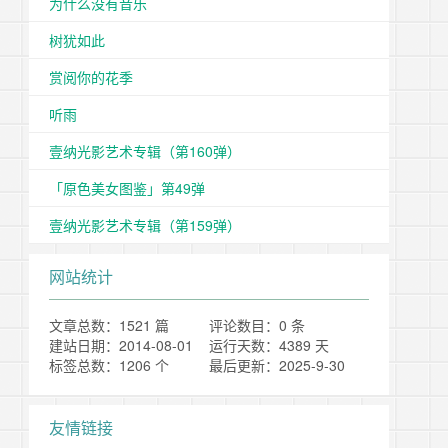
为什么没有音乐
树犹如此
赏阅你的花季
听雨
壹纳光影艺术专辑（第160弹）
「原色美女图鉴」第49弹
壹纳光影艺术专辑（第159弹）
网站统计
文章总数：1521 篇
评论数目：0 条
建站日期：2014-08-01
运行天数：4389 天
标签总数：1206 个
最后更新：2025-9-30
友情链接