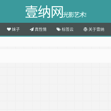
壹纳网
光影艺术!
妹子
真性情
标签云
关于壹纳