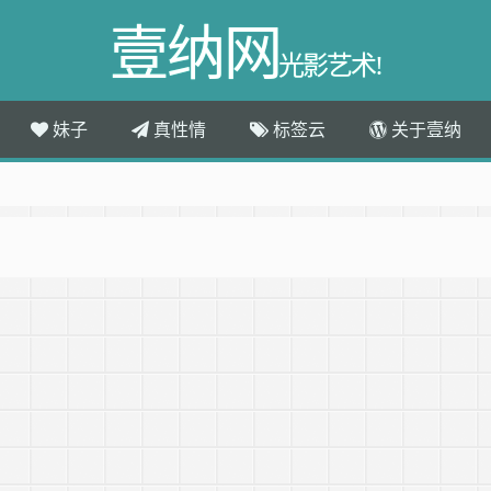
壹纳网
光影艺术!
妹子
真性情
标签云
关于壹纳