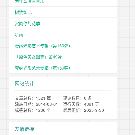
为什么没有音乐
树犹如此
赏阅你的花季
听雨
壹纳光影艺术专辑（第160弹）
「原色美女图鉴」第49弹
壹纳光影艺术专辑（第159弹）
网站统计
文章总数：1521 篇
评论数目：0 条
建站日期：2014-08-01
运行天数：4391 天
标签总数：1206 个
最后更新：2025-9-30
友情链接