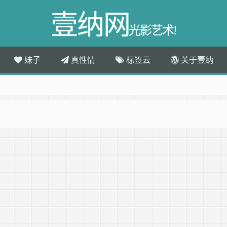
壹纳网
光影艺术!
妹子
真性情
标签云
关于壹纳