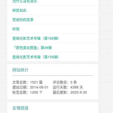
为什么没有音乐
树犹如此
赏阅你的花季
听雨
壹纳光影艺术专辑（第160弹）
「原色美女图鉴」第49弹
壹纳光影艺术专辑（第159弹）
网站统计
文章总数：1521 篇
评论数目：0 条
建站日期：2014-08-01
运行天数：4388 天
标签总数：1206 个
最后更新：2025-9-30
友情链接