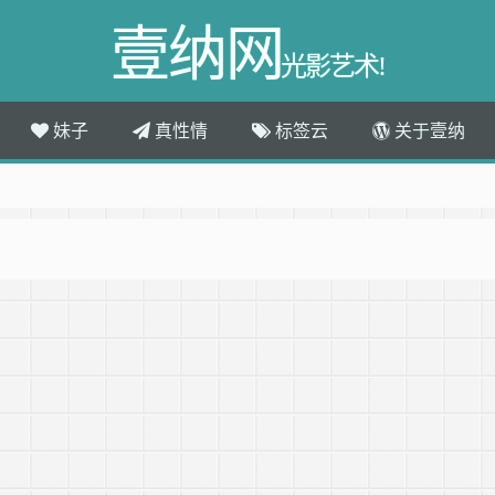
壹纳网
光影艺术!
妹子
真性情
标签云
关于壹纳