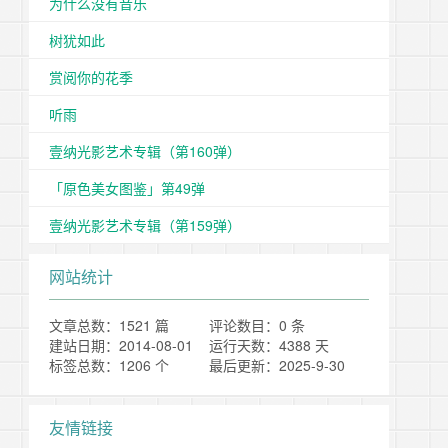
为什么没有音乐
树犹如此
赏阅你的花季
听雨
壹纳光影艺术专辑（第160弹）
「原色美女图鉴」第49弹
壹纳光影艺术专辑（第159弹）
网站统计
文章总数：1521 篇
评论数目：0 条
建站日期：2014-08-01
运行天数：4388 天
标签总数：1206 个
最后更新：2025-9-30
友情链接