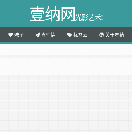
壹纳网
光影艺术!
妹子
真性情
标签云
关于壹纳