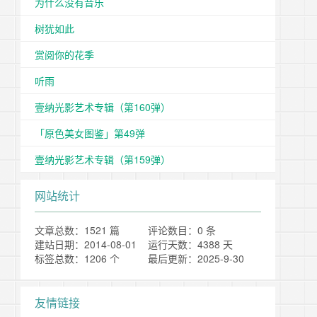
为什么没有音乐
树犹如此
赏阅你的花季
听雨
壹纳光影艺术专辑（第160弹）
「原色美女图鉴」第49弹
壹纳光影艺术专辑（第159弹）
网站统计
文章总数：1521 篇
评论数目：0 条
建站日期：2014-08-01
运行天数：4388 天
标签总数：1206 个
最后更新：2025-9-30
友情链接