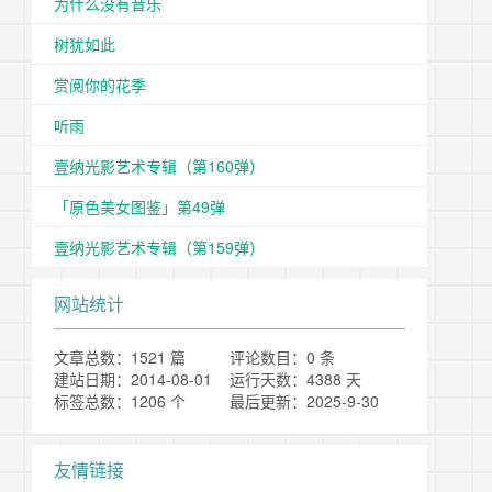
为什么没有音乐
树犹如此
赏阅你的花季
听雨
壹纳光影艺术专辑（第160弹）
「原色美女图鉴」第49弹
壹纳光影艺术专辑（第159弹）
网站统计
文章总数：1521 篇
评论数目：0 条
建站日期：2014-08-01
运行天数：4388 天
标签总数：1206 个
最后更新：2025-9-30
友情链接