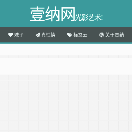
壹纳网
光影艺术!
妹子
真性情
标签云
关于壹纳