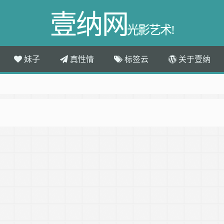
壹纳网
光影艺术!
妹子
真性情
标签云
关于壹纳